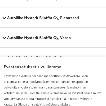
Autoliike Nystedt Bilaffär Oy, Pietarsaari
Autoliike Nystedt Bilaffär Oy, Vaasa
Autoliike Nystedt Bilaffär Oy, Ylivieska
Evästeasetukset sivuillamme
Käytämme evästeitä parhaan mahdollisen käyttökokemuksen
Maakunnan Auto, Kauhajoki
takaamiseksi sekä hyödyntääksemme kolmansien osapuolien
palveluita sivuston toiminnan parantamiseksi ja mainonnan
kohdentamiseksi. Suosittelemme pitämään kaikki evästeet päällä mutta
Maakunnan Auto, Seinäjoki
voit tarvittaessa tehdä muutoksia asetuksiin alla olevan valinnan
kautta. Lisätietoa on saatavilla
evästeasetuksissa
.