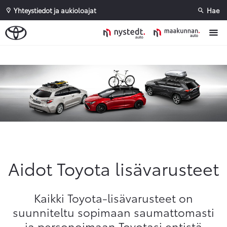
Yhteystiedot ja aukioloajat
Hae
Sivuhaku
Ok
Peruuta
Aidot Toyota lisävarusteet
Kaikki Toyota-lisävarusteet on
suunniteltu sopimaan saumattomasti
ja personoimaan Toyotasi entistä