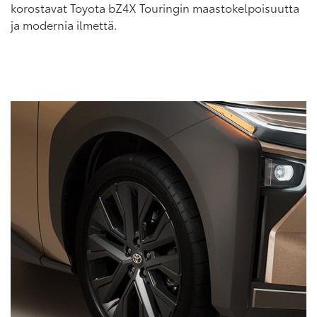
korostavat Toyota bZ4X Touringin maastokelpoisuutta
ja modernia ilmettä.