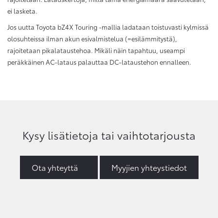
ei lasketa.
Jos uutta Toyota bZ4X Touring -mallia ladataan toistuvasti kylmissä
olosuhteissa ilman akun esivalmistelua (=esilämmitystä),
rajoitetaan pikalataustehoa. Mikäli näin tapahtuu, useampi
peräkkäinen AC-lataus palauttaa DC-lataustehon ennalleen.
Kysy lisätietoja tai vaihtotarjousta
Ota yhteyttä
Myyjien yhteystiedot