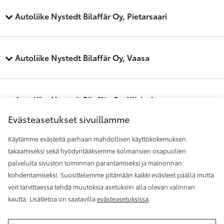
Autoliike Nystedt Bilaffär Oy, Pietarsaari
Autoliike Nystedt Bilaffär Oy, Vaasa
Autoliike Nystedt Bilaffär Oy, Ylivieska
Evästeasetukset sivuillamme
Käytämme evästeitä parhaan mahdollisen käyttökokemuksen
Maakunnan Auto, Kauhajoki
takaamiseksi sekä hyödyntääksemme kolmansien osapuolien
palveluita sivuston toiminnan parantamiseksi ja mainonnan
kohdentamiseksi. Suosittelemme pitämään kaikki evästeet päällä mutta
Maakunnan Auto, Seinäjoki
voit tarvittaessa tehdä muutoksia asetuksiin alla olevan valinnan
kautta. Lisätietoa on saatavilla
evästeasetuksissa
.