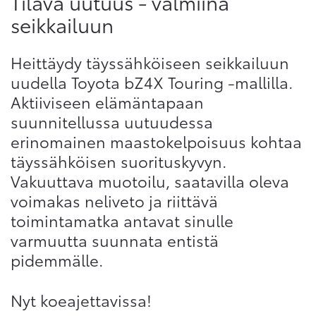
Tilava uutuus - valmiina
Sivuhaku
seikkailuun
Ok
Peruuta
Heittäydy täyssähköiseen seikkailuun
uudella Toyota bZ4X Touring -mallilla.
Aktiiviseen elämäntapaan
suunnitellussa uutuudessa
erinomainen maastokelpoisuus kohtaa
täyssähköisen suorituskyvyn.
Vakuuttava muotoilu, saatavilla oleva
voimakas neliveto ja riittävä
toimintamatka antavat sinulle
varmuutta suunnata entistä
pidemmälle.
Nyt koeajettavissa!