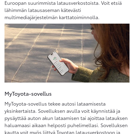
Euroopan suurimmista latausverkostoista. Voit etsiä
lähimmän latausaseman kätevästi
multimediajärjestelmän karttatoiminnolla.
MyToyota-sovellus
MyToyota-sovellus tekee autosi lataamisesta
yksinkertaista. Sovelluksen avulla voit käynnistää ja
pysäyttää auton akun lataamisen tai ajoittaa latauksen
haluamaasi aikaan helposti puhelimellasi. Sovelluksen
kautta voit myös liittyä Toyotan latausverkostoon ja