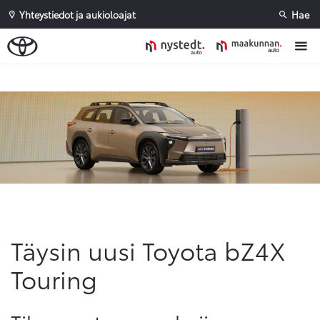
Yhteystiedot ja aukioloajat
Hae
Täysin uusi Toyota bZ4X
Touring