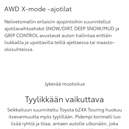
AWD X-mode -ajotilat
Nelivetomallin erilaisiin ajopintoihin suunnitellut
ajotilavaihtoehdot SNOW/DIRT, DEEP SNOW/MUD ja
GRIP CONTROL avustavat auton hallintaa erittäin
liukkailla ja upottavilla teillä ajettaessa tai maasto-
olosuhteissa.
Jykevää muotoilua
Tyylikkään vaikuttava
Seikkailuun suunniteltu Toyota bZ4X Touring huokuu
itsevarmuutta myös tyylillään. Pidempi korimalli luo
lisää ryhtiä ja tilaa, antaen autolle ulkonäön, joka