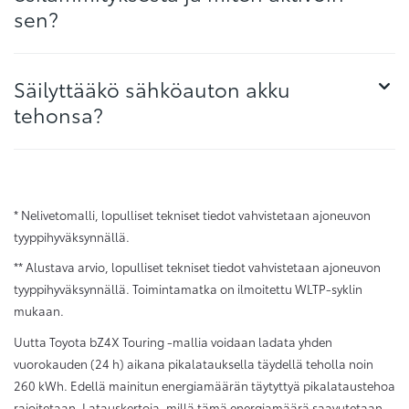
sen?
Säilyttääkö sähköauton akku
tehonsa?
* Nelivetomalli, lopulliset tekniset tiedot vahvistetaan ajoneuvon
tyyppihyväksynnällä.
** Alustava arvio, lopulliset tekniset tiedot vahvistetaan ajoneuvon
tyyppihyväksynnällä. Toimintamatka on ilmoitettu WLTP-syklin
mukaan.
Uutta Toyota bZ4X Touring -mallia voidaan ladata yhden
vuorokauden (24 h) aikana pikalatauksella täydellä teholla noin
260 kWh. Edellä mainitun energiamäärän täytyttyä pikalataustehoa
rajoitetaan. Latauskertoja, millä tämä energiamäärä saavutetaan,