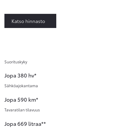
Katso hinnasto
Suorituskyky
Jopa 380 hv*
Sähköajokantama
Jopa 590 km*
Tavaratilan tilavuus
Jopa 669 litraa**