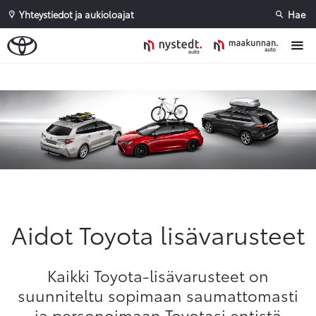
Yhteystiedot ja aukioloajat
Hae
Sivuhaku
Ok
Peruuta
Aidot Toyota lisävarusteet
Kaikki Toyota-lisävarusteet on
suunniteltu sopimaan saumattomasti
ja personoimaan Toyotasi entistä