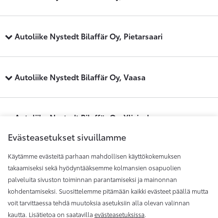
Autoliike Nystedt Bilaffär Oy, Pietarsaari
Autoliike Nystedt Bilaffär Oy, Vaasa
Autoliike Nystedt Bilaffär Oy, Ylivieska
Evästeasetukset sivuillamme
Käytämme evästeitä parhaan mahdollisen käyttökokemuksen
Maakunnan Auto, Kauhajoki
takaamiseksi sekä hyödyntääksemme kolmansien osapuolien
palveluita sivuston toiminnan parantamiseksi ja mainonnan
kohdentamiseksi. Suosittelemme pitämään kaikki evästeet päällä mutta
Maakunnan Auto, Seinäjoki
voit tarvittaessa tehdä muutoksia asetuksiin alla olevan valinnan
kautta. Lisätietoa on saatavilla
evästeasetuksissa
.