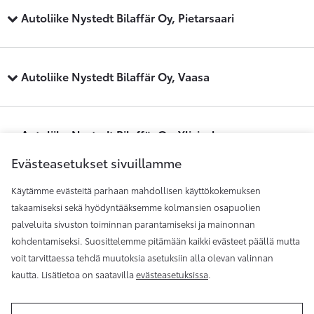
Autoliike Nystedt Bilaffär Oy, Pietarsaari
Autoliike Nystedt Bilaffär Oy, Vaasa
Autoliike Nystedt Bilaffär Oy, Ylivieska
Evästeasetukset sivuillamme
Käytämme evästeitä parhaan mahdollisen käyttökokemuksen
Maakunnan Auto, Kauhajoki
takaamiseksi sekä hyödyntääksemme kolmansien osapuolien
palveluita sivuston toiminnan parantamiseksi ja mainonnan
kohdentamiseksi. Suosittelemme pitämään kaikki evästeet päällä mutta
Maakunnan Auto, Seinäjoki
voit tarvittaessa tehdä muutoksia asetuksiin alla olevan valinnan
kautta. Lisätietoa on saatavilla
evästeasetuksissa
.