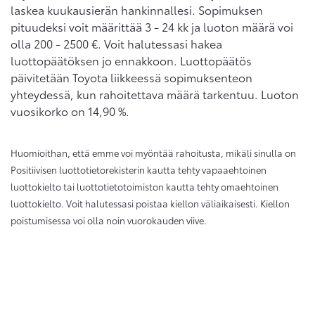
laskea kuukausierän hankinnallesi. Sopimuksen
pituudeksi voit määrittää 3 - 24 kk ja luoton määrä voi
olla 200 - 2500 €. Voit halutessasi hakea
luottopäätöksen jo ennakkoon. Luottopäätös
päivitetään Toyota liikkeessä sopimuksenteon
yhteydessä, kun rahoitettava määrä tarkentuu. Luoton
vuosikorko on 14,90 %.
Huomioithan, että emme voi myöntää rahoitusta, mikäli sinulla on
Positiivisen luottotietorekisterin kautta tehty vapaaehtoinen
luottokielto tai luottotietotoimiston kautta tehty omaehtoinen
luottokielto. Voit halutessasi poistaa kiellon väliaikaisesti. Kiellon
poistumisessa voi olla noin vuorokauden viive.