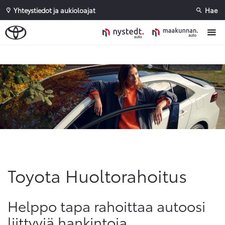
Yhteystiedot ja aukioloajat
Hae
Sivuhaku
Ok
Peruuta
Toyota Huoltorahoitus
Helppo tapa rahoittaa autoosi
liittyviä hankintoja