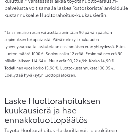
kuluttua.* Varatessasi aikaa toyotahuoltovaraus.fi-
palvelusta voit samalla laskea ”ostoskorista” arvioidulle
kustannukselle Huoltorahoitus-kuukausierän.
* Ensimmäisen erän voi asettaa enintään 90 päivän päähän
sopimuksen tekopäivästä. Päiväkorko yli kuukauden
lyhennysvapaalta laskutetaan ensimmäisen erän yhteydessä. Esim.
Luoton määrä 1000 €. Sopimusaika 12 erää. Ensimmäinen erä 90
päivän jälkeen 114,64 €. Muut erät 90,22 €/kk. Korko 14,90 %.
Todellinen vuosikorko 15,96 %. Luottokustannukset 106,95 €.
Edellyttää hyväksytyn luottopäätöksen.
Laske Huoltorahoituksen
kuukausierä ja hae
ennakkoluottopäätös
Toyota Huoltorahoitus -laskurilla voit jo etukäteen