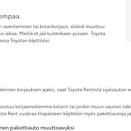
pompaa.
en asentaminen tai kolarikorjaus, elämä muuttuu
i aikaa. Meillä et jää kuitenkaan pulaan. Toyota
essa Toyotan käyttöösi.
teknisen korjauksen ajaksi, saat Toyota Rentistä sijaisauton e
i joutuu korjaamollemme kolarin tai jonkin muun vaurion taki
ota Rent vuokraa tilapäiseen käyttöön myös pakettiautoja ja
oinen pakettiauto muuttoavuksi