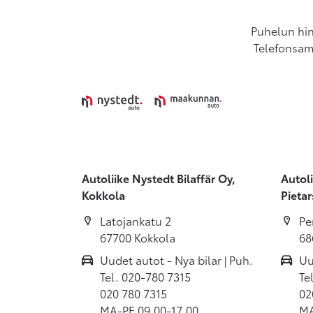
Puhelun hin
Telefonsamt
Autoliike Nystedt Bilaffär Oy,
Autoli
Kokkola
Pietar
Latojankatu 2
Pe
67700 Kokkola
68
Uudet autot - Nya bilar | Puh.
Uu
Tel. 020-780 7315
Te
020 780 7315
02
MA-PE 09.00-17.00
MA