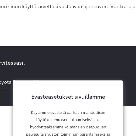
uuri sinun käyttötarvettasi vastaavan ajoneuvon. Vuokra-aja
rvitessasi.
oyota Rent -mallistoon
Evästeasetukset sivuillamme
Käytämme evästeitä parhaan mahdollisen
käyttökokemuksen takaamiseksi sekä
hyödyntääksemme kolmansien osapuolien
palveluita sivuston toiminnan parantamiseksi ja