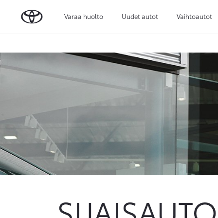
Varaa huolto
Uudet autot
Vaihtoautot
SIJAISAUTO