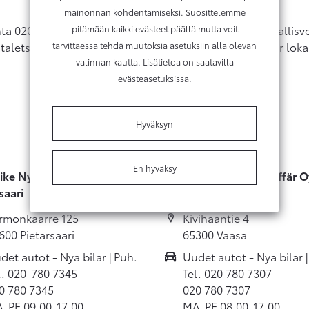
mainonnan kohdentamiseksi. Suosittelemme
pitämään kaikki evästeet päällä mutta voit
ta 020-alkuiseen numeroon on matkapuhelu- tai paikallis
tarvittaessa tehdä muutoksia asetuksiin alla olevan
alets pris till ett 020-nummer är mobilsamtalets- eller loka
valinnan kautta. Lisätietoa on saatavilla
evästeasetuksissa
.
Hyväksyn
En hyväksy
ike Nystedt Bilaffär Oy,
Autoliike Nystedt Bilaffär O
saari
Vaasa
rmonkaarre 125
Kivihaantie 4
600 Pietarsaari
65300 Vaasa
det autot - Nya bilar | Puh.
Uudet autot - Nya bilar |
l. 020-780 7345
Tel. 020 780 7307
0 780 7345
020 780 7307
-PE 09.00-17.00
MA-PE 08.00-17.00