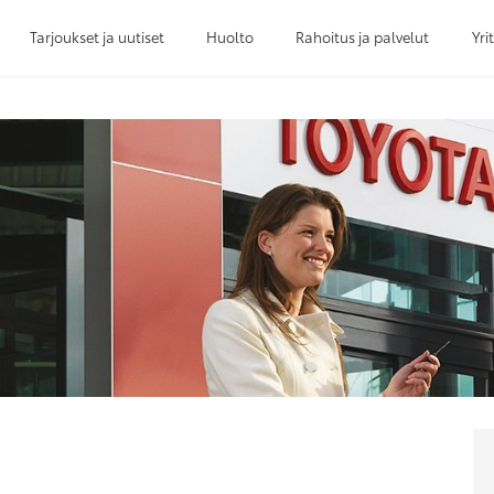
Tarjoukset ja uutiset
Huolto
Rahoitus ja palvelut
Yri
Sivuhaku
Ok
Peruuta