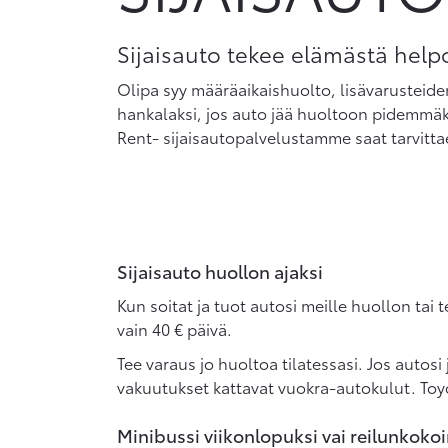
Sijaisauto tekee elämästä hel
Olipa syy määräaikaishuolto, lisävarusteid
hankalaksi, jos auto jää huoltoon pidemmäks
Rent- sijaisautopalvelustamme saat tarvitta
Sijaisauto huollon ajaksi
Kun soitat ja tuot autosi meille huollon tai 
vain 40 € päivä.
Tee varaus jo huoltoa tilatessasi. Jos autos
vakuutukset kattavat vuokra-autokulut. Toy
Minibussi viikonlopuksi vai reilunkok