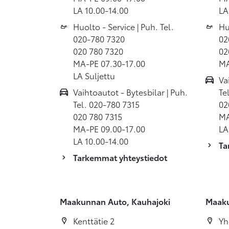
LA 10.00-14.00
LA
Huolto - Service | Puh. Tel.
Hu
020-780 7320
02
020 780 7320
02
MA-PE 07.30-17.00
MA
LA Suljettu
Va
Vaihtoautot - Bytesbilar | Puh.
Te
Tel. 020-780 7315
02
020 780 7315
MA
MA-PE 09.00-17.00
LA
LA 10.00-14.00
Ta
Tarkemmat yhteystiedot
Maakunnan Auto, Kauhajoki
Maaku
Kenttätie 2
Yh