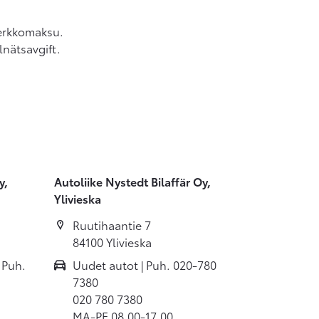
verkkomaksu.
lnätsavgift.
y,
Autoliike Nystedt Bilaffär Oy,
Ylivieska
Ruutihaantie 7
84100 Ylivieska
 Puh.
Uudet autot | Puh. 020-780
7380
020 780 7380
MA-PE 08.00-17.00