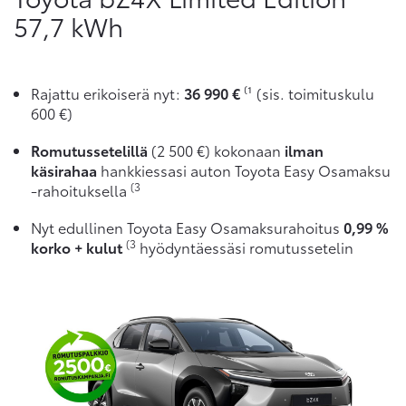
57,7 kWh
Rajattu erikoiserä nyt:
36 990 €
⁽¹ (sis. toimituskulu
600 €)
Romutussetelillä
(2 500 €) kokonaan
ilman
käsirahaa
hankkiessasi auton Toyota Easy Osamaksu
(3
-rahoituksella
Nyt edullinen Toyota Easy Osamaksurahoitus
0,99 %
(3
korko + kulut
hyödyntäessäsi romutussetelin