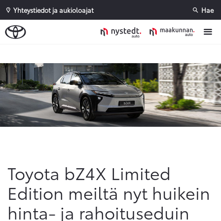
Yhteystiedot ja aukioloajat
Hae
Sivuhaku
Ok
Peruuta
Toyota bZ4X Limited
Edition meiltä nyt huikein
hinta- ja rahoituseduin