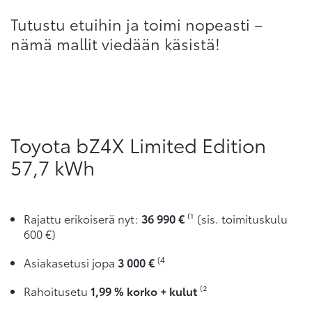
Tutustu etuihin ja toimi nopeasti –
nämä mallit viedään käsistä!
Toyota bZ4X Limited Edition
57,7 kWh
Rajattu erikoiserä nyt:
36 990 €
⁽¹ (sis. toimituskulu
600 €)
(4
Asiakasetusi jopa
3 000 €
Rahoitusetu
1,99 % korko + kulut
⁽²