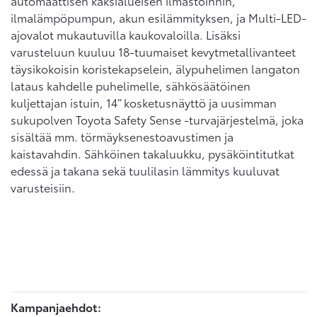
automaattisen kaksialueisen ilmastoinnin,
ilmalämpöpumpun, akun esilämmityksen, ja Multi-LED-
ajovalot mukautuvilla kaukovaloilla. Lisäksi
varusteluun kuuluu 18-tuumaiset kevytmetallivanteet
täysikokoisin koristekapselein, älypuhelimen langaton
lataus kahdelle puhelimelle, sähkösäätöinen
kuljettajan istuin, 14” kosketusnäyttö ja uusimman
sukupolven Toyota Safety Sense -turvajärjestelmä, joka
sisältää mm. törmäyksenestoavustimen ja
kaistavahdin. Sähköinen takaluukku, pysäköintitutkat
edessä ja takana sekä tuulilasin lämmitys kuuluvat
varusteisiin.
Kampanjaehdot: