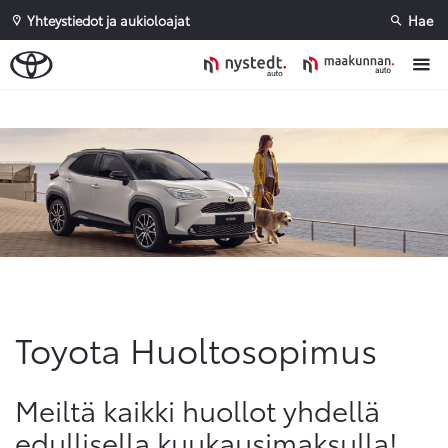
Yhteystiedot ja aukioloajat
Hae
Sivuhaku
Ok
Peruuta
Toyota Huoltosopimus
Meiltä kaikki huollot yhdellä
edullisella kuukausimaksulla!