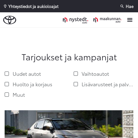
Yhteystiedot ja aukioloajat
Hae
Sivuhaku
Ok
Peruuta
Tarjoukset ja kampanjat
Uudet autot
Vaihtoautot
Huolto ja korjaus
Lisävarusteet ja palvelut
Muut