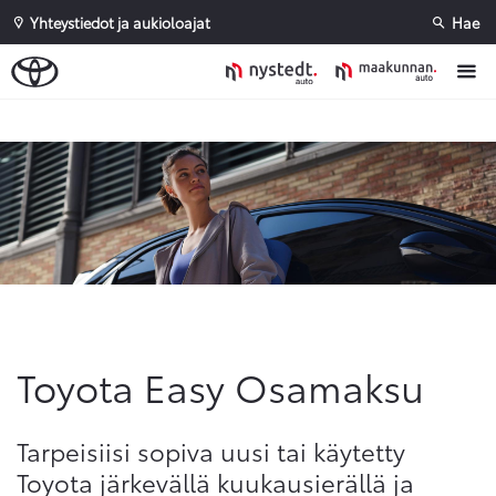
Yhteystiedot ja aukioloajat
Hae
Sivuhaku
Ok
Peruuta
Toyota Easy Osamaksu
Tarpeisiisi sopiva uusi tai käytetty
Toyota järkevällä kuukausierällä ja