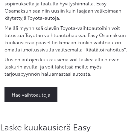
sopimuksella ja taatulla hyvityshinnalla. Easy
Osamaksun saa niin uusiin kuin laajaan valikoimaan
käytettyjä Toyota-autoja.
Meillä myynnissä oleviin Toyota-vaihtoautoihin voit
tutustua Toyotan vaihtoautohaussa. Easy Osamaksun
kuukausierää pääset laskemaan kunkin vaihtoauton
omalla ilmoitussivulla valitsemalla "Räätälöi rahoitus".
Uusien autojen kuukausieriä voit laskea alla olevan
laskurin avulla, ja voit lähettää meille myös
tarjouspyynnön haluamastasi autosta.
Hae vaihtoautoja
Laske kuukausierä Easy