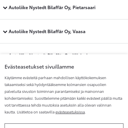
Autoliike Nystedt Bilaffär Oy, Pietarsaari
Autoliike Nystedt Bilaffär Oy, Vaasa
Autoliike Nystedt Bilaffär Oy, Ylivieska
Evästeasetukset sivuillamme
Käytämme evästeitä parhaan mahdollisen käyttökokemuksen
Maakunnan Auto, Kauhajoki
takaamiseksi sekä hyödyntääksemme kolmansien osapuolien
palveluita sivuston toiminnan parantamiseksi ja mainonnan
kohdentamiseksi. Suosittelemme pitämään kaikki evästeet päällä mutta
Maakunnan Auto, Seinäjoki
voit tarvittaessa tehdä muutoksia asetuksiin alla olevan valinnan
kautta. Lisätietoa on saatavilla
evästeasetuksissa
.