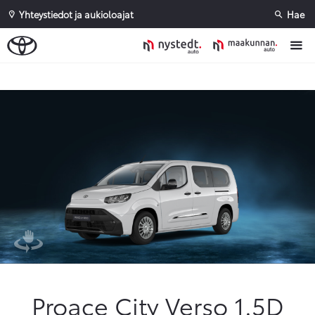
Yhteystiedot ja aukioloajat
Hae
Sivuhaku
Ok
Peruuta
Proace City Verso 1.5D