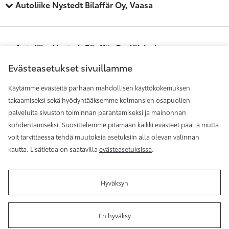
Autoliike Nystedt Bilaffär Oy, Vaasa
Autoliike Nystedt Bilaffär Oy, Ylivieska
Evästeasetukset sivuillamme
Käytämme evästeitä parhaan mahdollisen käyttökokemuksen
Maakunnan Auto, Kauhajoki
takaamiseksi sekä hyödyntääksemme kolmansien osapuolien
palveluita sivuston toiminnan parantamiseksi ja mainonnan
kohdentamiseksi. Suosittelemme pitämään kaikki evästeet päällä mutta
Maakunnan Auto, Seinäjoki
voit tarvittaessa tehdä muutoksia asetuksiin alla olevan valinnan
kautta. Lisätietoa on saatavilla
evästeasetuksissa
.
Hyväksyn
Käyttöehdot
Evästeasetukset
Tietosuoja
En hyväksy