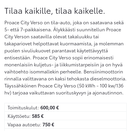
Tilaa kaikille, tilaa kaikelle.
Proace City Verso on tila-auto, joka on saatavana sekä
5- että 7-paikkaisena. Älykkäästi suunnitellun Proace
City Verson saatavilla olevat takaluukku tai
takapariovet helpottavat kuormaamista, ja molemman
puolen sivuliukuovet parantavat käytettävyyttä
entisestään. Proace City Verso sopii erinomaisesti
monenlaisiin kuljetus- ja liikkumistarpeisiin ja on hyvä
vaihtoehto isommallekin perheelle. Bensiinimoottorin
rinnalla valittavana on kaksi tehokasta dieselmoottoria.
Täyssähköinen Proace City Verso (50 kWh - 100 kw/136
hv) tarjoaa vaikuttavan suorituskyvyn ja ajonautinnon.
Toimituskulut:
600,00
€
Käyttöetu:
585
€
Vapaa autoetu:
750
€