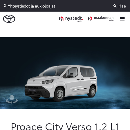
Yhteystiedot ja aukioloajat
Hae
Sivuhaku
Ok
Peruuta
Proace City Verso 1.2 L1