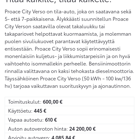
Proace City Verso on tila-auto, joka on saatavana sekä
5- että 7-paikkaisena. Älykkäästi suunnitellun Proace
City Verson saatavilla olevat takaluukku tai
takapariovet helpottavat kuormaamista, ja molemman
puolen sivuliukuovet parantavat käytettävyyttä
entisestään. Proace City Verso sopii erinomaisesti
monenlaisiin kuljetus- ja liikkumistarpeisiin ja on hyvä
vaihtoehto isommallekin perheelle. Bensiinimoottorin
rinnalla valittavana on kaksi tehokasta dieselmoottoria.
Täyssähköinen Proace City Verso (50 kWh - 100 kw/136
hv) tarjoaa vaikuttavan suorituskyvyn ja ajonautinnon.
Toimituskulut:
600,00
€
Käyttöetu:
445
€
Vapaa autoetu:
610
€
Auton autoveroton hinta:
24 200,00
€
Arvioitu autovero:
4 085,84
€