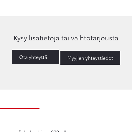
Kysy lisätietoja tai vaihtotarjousta
Ota yhteyttä
Myyjien yhteystiedot
Puhelun hinta 020-alkuiseen numeroon on