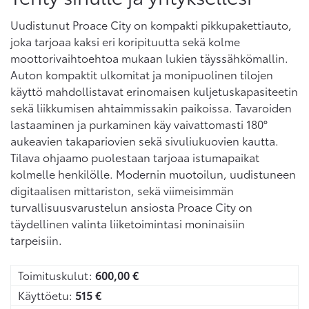
Uudistunut Proace City on kompakti pikkupakettiauto,
joka tarjoaa kaksi eri koripituutta sekä kolme
moottorivaihtoehtoa mukaan lukien täyssähkömallin.
Auton kompaktit ulkomitat ja monipuolinen tilojen
käyttö mahdollistavat erinomaisen kuljetuskapasiteetin
sekä liikkumisen ahtaimmissakin paikoissa. Tavaroiden
lastaaminen ja purkaminen käy vaivattomasti 180°
aukeavien takapariovien sekä sivuliukuovien kautta.
Tilava ohjaamo puolestaan tarjoaa istumapaikat
kolmelle henkilölle. Modernin muotoilun, uudistuneen
digitaalisen mittariston, sekä viimeisimmän
turvallisuusvarustelun ansiosta Proace City on
täydellinen valinta liiketoimintasi moninaisiin
tarpeisiin.
Toimituskulut:
600,00
€
Käyttöetu:
515
€