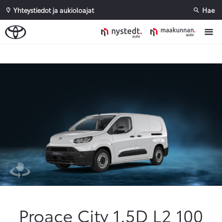
Yhteystiedot ja aukioloajat
Hae
Sivuhaku
Ok
Peruuta
Proace City 1.5D L2 100