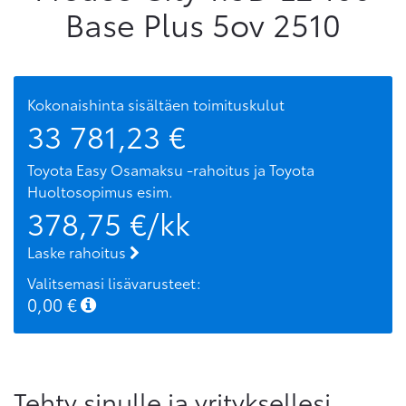
Base Plus 5ov 2510
Kokonaishinta sisältäen toimituskulut
33 781,23
€
Toyota Easy Osamaksu -rahoitus ja Toyota
Huoltosopimus
esim.
378,75
€/kk
Laske rahoitus
Valitsemasi lisävarusteet:
0,00
€
Tehty sinulle ja yrityksellesi