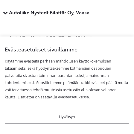
Autoliike Nystedt Bilaffär Oy, Vaasa
Autoliike Nystedt Bilaffär Oy, Ylivieska
Evästeasetukset sivuillamme
Käytämme evästeitä parhaan mahdollisen käyttökokemuksen
Maakunnan Auto, Kauhajoki
takaamiseksi sekä hyödyntääksemme kolmansien osapuolien
palveluita sivuston toiminnan parantamiseksi ja mainonnan
kohdentamiseksi. Suosittelemme pitämään kaikki evästeet päällä mutta
Maakunnan Auto, Seinäjoki
voit tarvittaessa tehdä muutoksia asetuksiin alla olevan valinnan
kautta. Lisätietoa on saatavilla
evästeasetuksissa
.
Hyväksyn