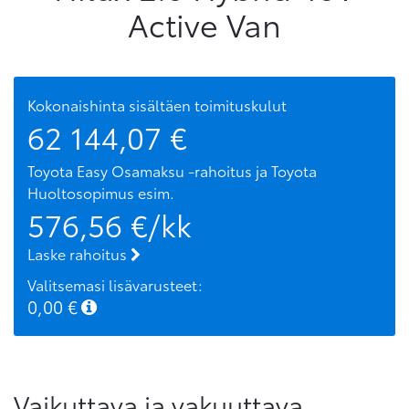
Active Van
Kokonaishinta sisältäen toimituskulut
62 144,07
€
Toyota Easy Osamaksu -rahoitus ja Toyota
Huoltosopimus
esim.
576,56
€/kk
Laske rahoitus
Valitsemasi lisävarusteet:
0,00
€
Vaikuttava ja vakuuttava