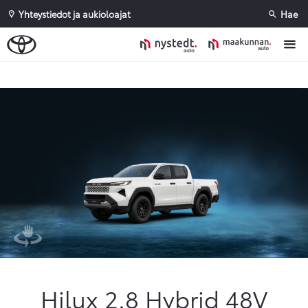
Yhteystiedot ja aukioloajat
Hae
Sivuhaku
Ok
Peruuta
Hilux 2.8 Hybrid 48V