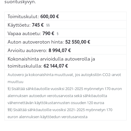
suorituskyvyn.
Toimituskulut:
600,00
€
Käyttöetu:
745
€
§§
Vapaa autoetu:
790
€
§
Auton autoveroton hinta:
52 550,00
€
Arvioitu autovero:
8 994,07
€
Kokonaishinta arvioidulla autoverolla ja
toimituskululla:
62 144,07
€
Autovero ja kokonaishinta muuttuvat, jos autoyksilön CO2-arvot
muuttuu
§) Sisältää sähköautoille vuosiksi 2021-2025 myönnetyn 170 euron
alennuksen autoedun verotusarvosta sekä sähköautoilta
vähennettävän käyttökustannusten osuuden 120 euroa
§§) Sisältää sähköautoille vuosiksi 2021-2025 myönnetyn 170
euron alennuksen käyttöedun verotusarvosta