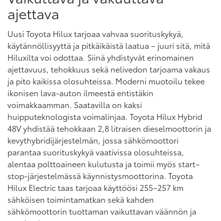
ajettava
Uusi Toyota Hilux tarjoaa vahvaa suorituskykyä,
käytännöllisyyttä ja pitkäikäistä laatua – juuri sitä, mitä
Hiluxilta voi odottaa. Siinä yhdistyvät erinomainen
ajettavuus, tehokkuus sekä nelivedon tarjoama vakaus
ja pito kaikissa olosuhteissa. Moderni muotoilu tekee
ikonisen lava-auton ilmeestä entistäkin
voimakkaamman. Saatavilla on kaksi
huipputeknologista voimalinjaa. Toyota Hilux Hybrid
48V yhdistää tehokkaan 2,8 litraisen dieselmoottorin ja
kevythybridijärjestelmän, jossa sähkömoottori
parantaa suorituskykyä vaativissa olosuhteissa,
alentaa polttoaineen kulutusta ja toimii myös start–
stop-järjestelmässä käynnistysmoottorina. Toyota
Hilux Electric taas tarjoaa käyttöösi 255–257 km
sähköisen toimintamatkan sekä kahden
sähkömoottorin tuottaman vaikuttavan väännön ja