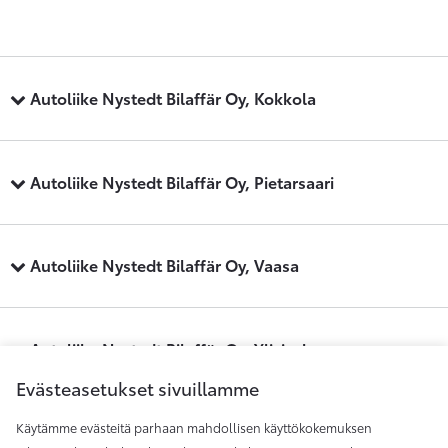
Autoliike Nystedt Bilaffär Oy, Kokkola
Autoliike Nystedt Bilaffär Oy, Pietarsaari
Autoliike Nystedt Bilaffär Oy, Vaasa
Autoliike Nystedt Bilaffär Oy, Ylivieska
Evästeasetukset sivuillamme
Käytämme evästeitä parhaan mahdollisen käyttökokemuksen
Maakunnan Auto, Kauhajoki