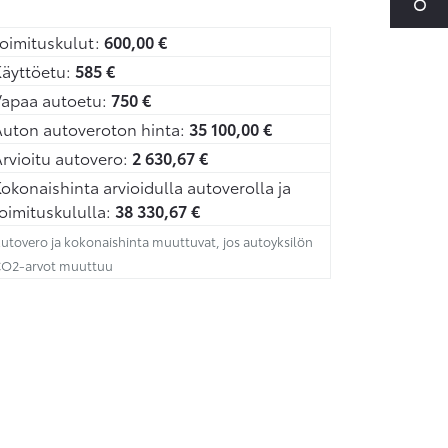
oimituskulut:
600,00
€
äyttöetu:
585
€
Vapaa autoetu:
750
€
uton autoveroton hinta:
35 100,00
€
rvioitu autovero:
2 630,67
€
okonaishinta arvioidulla autoverolla ja
oimituskululla:
38 330,67
€
utovero ja kokonaishinta muuttuvat, jos autoyksilön
O2-arvot muuttuu