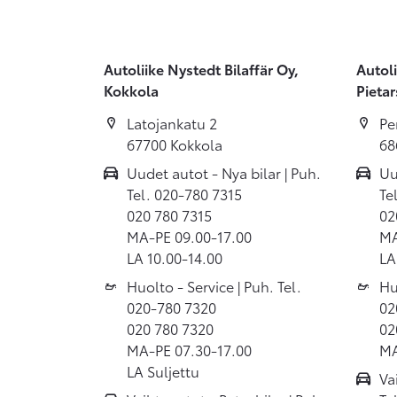
Autoliike Nystedt Bilaffär Oy,
Autoli
Kokkola
Pietar
Latojankatu 2
Pe
67700 Kokkola
68
Uudet autot - Nya bilar | Puh.
Uu
Tel. 020-780 7315
Te
020 780 7315
02
MA-PE 09.00-17.00
MA
LA 10.00-14.00
LA
Huolto - Service | Puh. Tel.
Hu
020-780 7320
02
020 780 7320
02
MA-PE 07.30-17.00
MA
LA Suljettu
Va