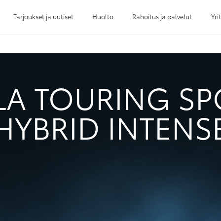
Tarjoukset ja uutiset
Huolto
Rahoitus ja palvelut
Yri
Sivuhaku
Ok
Peruuta
A TOURING SPO
HYBRID INTENS