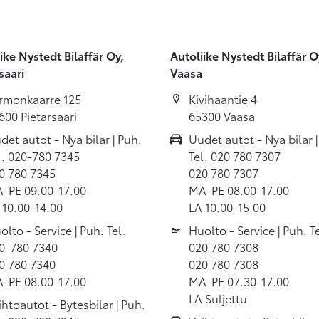
ike Nystedt Bilaffär Oy,
Autoliike Nystedt Bilaffär O
saari
Vaasa
rmonkaarre 125
Kivihaantie 4
600 Pietarsaari
65300 Vaasa
det autot - Nya bilar | Puh.
Uudet autot - Nya bilar |
l. 020-780 7345
Tel. 020 780 7307
0 780 7345
020 780 7307
-PE 09.00-17.00
MA-PE 08.00-17.00
 10.00-14.00
LA 10.00-15.00
olto - Service | Puh. Tel.
Huolto - Service | Puh. Te
0-780 7340
020 780 7308
0 780 7340
020 780 7308
-PE 08.00-17.00
MA-PE 07.30-17.00
LA Suljettu
ihtoautot - Bytesbilar | Puh.