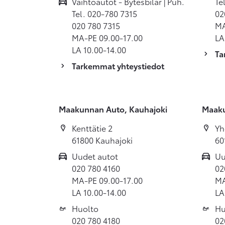
Vaihtoautot - Bytesbilar | Puh.
Te
Tel. 020-780 7315
02
020 780 7315
MA
MA-PE 09.00-17.00
LA
LA 10.00-14.00
Ta
Tarkemmat yhteystiedot
Maakunnan Auto, Kauhajoki
Maaku
Kenttätie 2
Yh
61800 Kauhajoki
60
Uudet autot
Uu
020 780 4160
02
MA-PE 09.00-17.00
MA
LA 10.00-14.00
LA
Huolto
Hu
020 780 4180
02