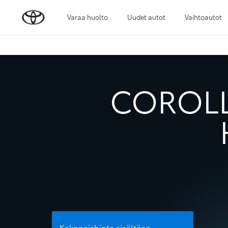
Varaa huolto
Uudet autot
Vaihtoautot
COROLL
Kokonaishinta sisältäen