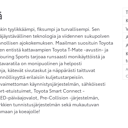
ä
T
K
kin tyylikkäämpi, fiksumpi ja turvallisempi. Sen
täjäystävällinen teknologia ja viidennen sukupolven
A
innollisen ajokokemuksen. Maailman suosituin Toyota
A
en entistä kattavampien Toyota T-Mate -avustin- ja
K
Touring Sports tarjoaa runsaasti monikäyttöistä ja
t
tavaratila on monipuolinen ja helposti
A
a, kätevät sivutaskut ja näppärästi taittuvat
C
öllisyyttä erilaisiin kuljetustarpeisiin.
avaimettoman käynnistysjärjestelmän, sähköisesti
ort-etuistuimet, Toyota Smart Connect -
ED-päiväajovalot, Pre-Collision -järjestelmän,
erkkien tunnistusjärjestelmän sekä mukautuvan
maan ja koeajolle!