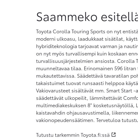
Saammeko esitell
Toyota Corolla Touring Sports on nyt entistä
moderni ulkoasu, laadukkaat sisätilat, käyt
hybriditeknologia tarjoavat varman ja naut
on nyt myös turvallisempi kuin koskaan enn
turvallisuusjärjestelmien ansiosta. Corolla 
muunneltavaa tilaa. Erinomainen 596 litran 
mukautettavissa. Säädettävä tavaratilan pohj
takaistuimet tuovat runsaasti helppoa käytänn
Vakiovarusteet sisältävät mm. Smart Start -
säädettävät ulkopeilit, lämmitettävät Comf
multimediakeskuksen 8" kosketusnäytöllä, L
kaistavahdin ohjausavustimella, liikennem
vakionopeudensäätimen. Tervetuloa tutustu
Tutustu tarkemmin Toyota.fi:ssä