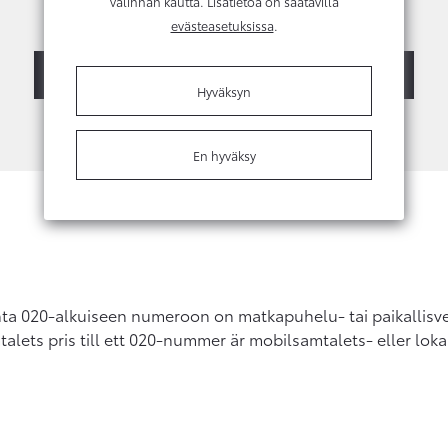
valinnan kautta. Lisätietoa on saatavilla
Kysy lisätietoja tai vaihtotarjousta
evästeasetuksissa
.
Ota yhteyttä
Myyjien yhteystiedot
Hyväksyn
En hyväksy
ta 020-alkuiseen numeroon on matkapuhelu- tai paikallis
alets pris till ett 020-nummer är mobilsamtalets- eller loka