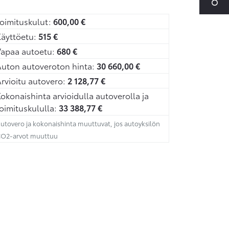
oimituskulut:
600,00
€
äyttöetu:
515
€
Vapaa autoetu:
680
€
uton autoveroton hinta:
30 660,00
€
rvioitu autovero:
2 128,77
€
okonaishinta arvioidulla autoverolla ja
oimituskululla:
33 388,77
€
utovero ja kokonaishinta muuttuvat, jos autoyksilön
O2-arvot muuttuu