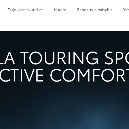
Tarjoukset ja uutiset
Huolto
Rahoitus ja palvelut
Yri
Sivuhaku
Ok
Peruuta
A TOURING SPO
CTIVE COMFOR