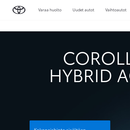
Varaa huolto
Uudet autot
Vaihtoautot
COROLL
HYBRID A
Kokonaishinta sisältäen