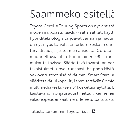
Saammeko esitell
Toyota Corolla Touring Sports on nyt entistä
moderni ulkoasu, laadukkaat sisätilat, käyt
hybriditeknologia tarjoavat varman ja naut
on nyt myös turvallisempi kuin koskaan enn
turvallisuusjärjestelmien ansiosta. Corolla 
muunneltavaa tilaa. Erinomainen 596 litran 
mukautettavissa. Säädettävä tavaratilan pohj
takaistuimet tuovat runsaasti helppoa käytänn
Vakiovarusteet sisältävät mm. Smart Start -
säädettävät ulkopeilit, lämmitettävät Comf
multimediakeskuksen 8" kosketusnäytöllä, L
kaistavahdin ohjausavustimella, liikennem
vakionopeudensäätimen. Tervetuloa tutustu
Tutustu tarkemmin Toyota.fi:ssä