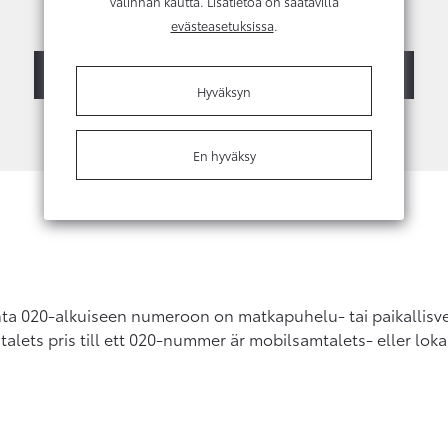
valinnan kautta. Lisätietoa on saatavilla
Kysy lisätietoja tai vaihtotarjousta
evästeasetuksissa
.
Ota yhteyttä
Myyjien yhteystiedot
Hyväksyn
En hyväksy
ta 020-alkuiseen numeroon on matkapuhelu- tai paikallis
alets pris till ett 020-nummer är mobilsamtalets- eller loka