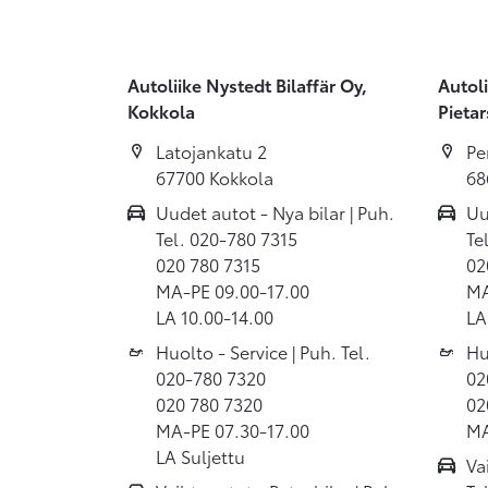
Autoliike Nystedt Bilaffär Oy,
Autoli
Kokkola
Pietar
Latojankatu 2
Pe
67700 Kokkola
68
Uudet autot - Nya bilar | Puh.
Uu
Tel. 020-780 7315
Te
020 780 7315
02
MA-PE 09.00-17.00
MA
LA 10.00-14.00
LA
Huolto - Service | Puh. Tel.
Hu
020-780 7320
02
020 780 7320
02
MA-PE 07.30-17.00
MA
LA Suljettu
Va