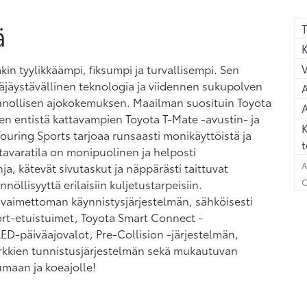
ä
T
K
kin tyylikkäämpi, fiksumpi ja turvallisempi. Sen
täjäystävällinen teknologia ja viidennen sukupolven
A
innollisen ajokokemuksen. Maailman suosituin Toyota
A
en entistä kattavampien Toyota T-Mate -avustin- ja
K
Touring Sports tarjoaa runsaasti monikäyttöistä ja
t
tavaratila on monipuolinen ja helposti
A
a, kätevät sivutaskut ja näppärästi taittuvat
C
öllisyyttä erilaisiin kuljetustarpeisiin.
avaimettoman käynnistysjärjestelmän, sähköisesti
ort-etuistuimet, Toyota Smart Connect -
ED-päiväajovalot, Pre-Collision -järjestelmän,
erkkien tunnistusjärjestelmän sekä mukautuvan
maan ja koeajolle!