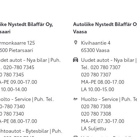
ike Nystedt Bilaffär Oy,
Autoliike Nystedt Bilaffär O
saari
Vaasa
rmonkaarre 125
Kivihaantie 4
600 Pietarsaari
65300 Vaasa
det autot - Nya bilar | Puh.
Uudet autot - Nya bilar |
l. 020-780 7345
Tel. 020 780 7307
0 780 7345
020 780 7307
-PE 09.00-17.00
MA-PE 08.00-17.00
 10.00-14.00
LA 10.00-15.00
olto - Service | Puh. Tel.
Huolto - Service | Puh. Te
0-780 7340
020 780 7308
0 780 7340
020 780 7308
-PE 08.00-17.00
MA-PE 07.30-17.00
LA Suljettu
ihtoautot - Bytesbilar | Puh.