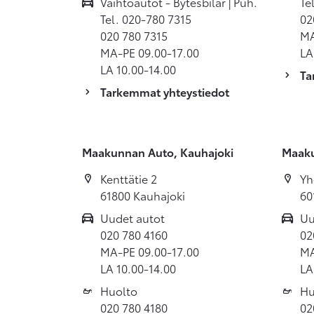
Vaihtoautot - Bytesbilar | Puh.
Te
Tel. 020-780 7315
02
020 780 7315
MA
MA-PE 09.00-17.00
LA
LA 10.00-14.00
Ta
Tarkemmat yhteystiedot
Maakunnan Auto, Kauhajoki
Maaku
Kenttätie 2
Yh
61800 Kauhajoki
60
Uudet autot
Uu
020 780 4160
02
MA-PE 09.00-17.00
MA
LA 10.00-14.00
LA
Huolto
Hu
020 780 4180
02