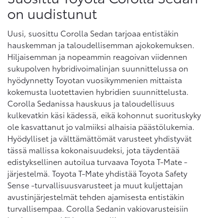
on uudistunut
Uusi, suosittu Corolla Sedan tarjoaa entistäkin
hauskemman ja taloudellisemman ajokokemuksen.
Hiljaisemman ja nopeammin reagoivan viidennen
sukupolven hybridivoimalinjan suunnittelussa on
hyödynnetty Toyotan vuosikymmenien mittaista
kokemusta luotettavien hybridien suunnittelusta.
Corolla Sedanissa hauskuus ja taloudellisuus
kulkevatkin käsi kädessä, eikä kohonnut suorituskyky
ole kasvattanut jo valmiiksi alhaisia päästölukemia.
Hyödylliset ja välttämättömät varusteet yhdistyvät
tässä mallissa kokonaisuudeksi, jota täydentää
edistyksellinen autoilua turvaava Toyota T-Mate -
järjestelmä. Toyota T-Mate yhdistää Toyota Safety
Sense -turvallisuusvarusteet ja muut kuljettajan
avustinjärjestelmät tehden ajamisesta entistäkin
turvallisempaa. Corolla Sedanin vakiovarusteisiin