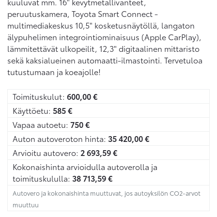
kuuluvat mm. 16" kevytmetallivanteet,
peruutuskamera, Toyota Smart Connect -
multimediakeskus 10,5" kosketusnäytöllä, langaton
älypuhelimen integrointiominaisuus (Apple CarPlay),
lämmitettävät ulkopeilit, 12,3" digitaalinen mittaristo
sekä kaksialueinen automaatti-ilmastointi. Tervetuloa
tutustumaan ja koeajolle!
Toimituskulut:
600,00
€
Käyttöetu:
585
€
Vapaa autoetu:
750
€
Auton autoveroton hinta:
35 420,00
€
Arvioitu autovero:
2 693,59
€
Kokonaishinta arvioidulla autoverolla ja
toimituskululla:
38 713,59
€
Autovero ja kokonaishinta muuttuvat, jos autoyksilön CO2-arvot
muuttuu