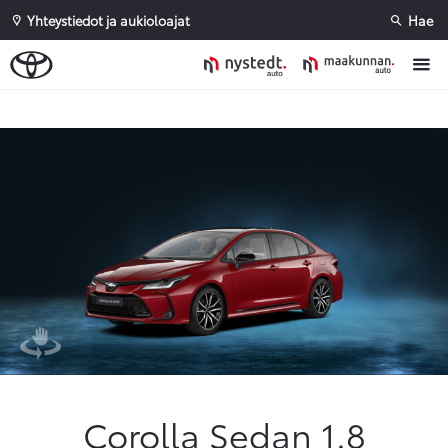
Yhteystiedot ja aukioloajat
Hae
Sivuhaku
Ok
Peruuta
Corolla Sedan 1.8