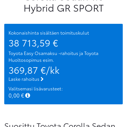
Hybrid GR SPORT
Kokonaishinta sisältäen toimituskulut
38 713,59
€
Toyota Easy Osamaksu -rahoitus ja Toyota
Huoltosopimus
esim.
369,87
€/kk
Laske rahoitus
Valitsemasi lisävarusteet:
0,00
€
Suosittu Toyota Corolla Sedan