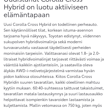
Hybrid on luotu aktiiviseen
elämäntapaan
Uusi Corolla Cross Hybrid on todellinen perheauto.
Sen käytännölliset tilat, korkean istuma-asennon
tarjoama hyvä näkyvyys, Toyotan edistynyt, viidennen
sukupolven hybridivoimalinja sekä moderni
turvavarustelu vastaavat täydellisesti perheiden
moninaisiin tarpeisiin. Valittavanasi olevat 1.8- ja 2.0-
litraiset hybridivoimalinjat tarjoavat riittävästi voimaa ja
vääntöä kaikkiin ajotilanteisiin, ja saatavilla oleva
älykäs AWD-i-nelivetojärjestelmä varmistaa hyvän
pidon kaikissa olosuhteissa. Kiitos Corolla Cross
Hybridin suuren tavaratilan, kaikki oleellinen mahtuu
kyytiin mukaan. 60:40-suhteessa taittuvat takaistuimet,
tavaratilan matala lastauskynnys ja suuri lastausaukko
helpottavat isompienkin tavaroiden lastaamista ja
kuljettamista. Mallin vetomassa on 750 kg, joten myös