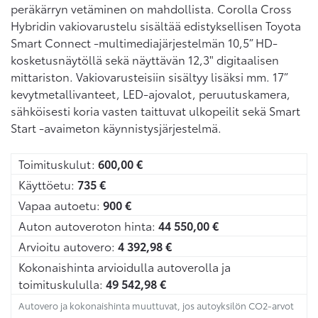
peräkärryn vetäminen on mahdollista. Corolla Cross
Hybridin vakiovarustelu sisältää edistyksellisen Toyota
Smart Connect -multimediajärjestelmän 10,5” HD-
kosketusnäytöllä sekä näyttävän 12,3" digitaalisen
mittariston. Vakiovarusteisiin sisältyy lisäksi mm. 17”
kevytmetallivanteet, LED-ajovalot, peruutuskamera,
sähköisesti koria vasten taittuvat ulkopeilit sekä Smart
Start -avaimeton käynnistysjärjestelmä.
Toimituskulut:
600,00
€
Käyttöetu:
735
€
Vapaa autoetu:
900
€
Auton autoveroton hinta:
44 550,00
€
Arvioitu autovero:
4 392,98
€
Kokonaishinta arvioidulla autoverolla ja
toimituskululla:
49 542,98
€
Autovero ja kokonaishinta muuttuvat, jos autoyksilön CO2-arvot