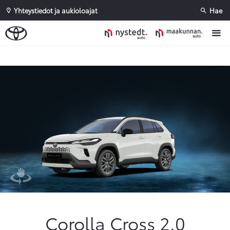
Yhteystiedot ja aukioloajat
Hae
Sivuhaku
Ok
Peruuta
Corolla Cross 2.0