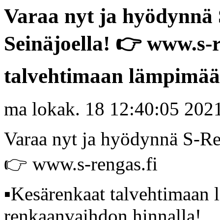
Varaa nyt ja hyödynnä 
Seinäjoella! 👉 www.s-r
talvehtimaan lämpimään 
ma lokak. 18 12:40:05 202
Varaa nyt ja hyödynnä S-Ren
👉 www.s-rengas.fi
▪️Kesärenkaat talvehtimaan 
renkaanvaihdon hinnalla!