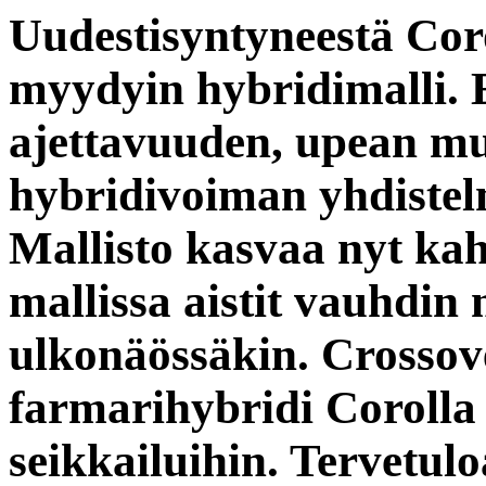
Uudestisyntyneestä Cor
myydyin hybridimalli. 
ajettavuuden, upean mu
hybridivoiman yhdistel
Mallisto kasvaa nyt kah
mallissa aistit vauhdin 
ulkonäössäkin. Crosso
farmarihybridi Corolla
seikkailuihin. Tervetu