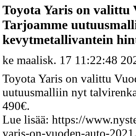
Toyota Yaris on valittu
Tarjoamme uutuusmallii
kevytmetallivantein hint
ke maalisk. 17 11:22:48 20
Toyota Yaris on valittu Vu
uutuusmalliin nyt talvirenk
490€.
Lue lisää: https://www.nyste
yaris-on-vuoden-auto-2021