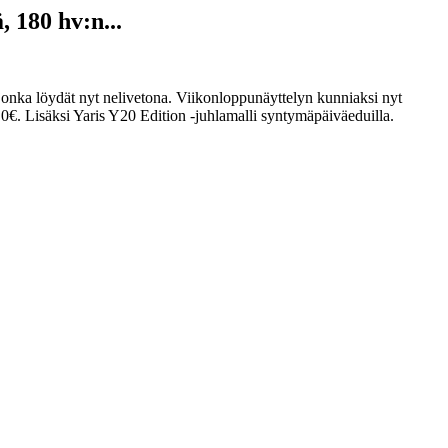
, 180 hv:n...
 jonka löydät nyt nelivetona. Viikonloppunäyttelyn kunniaksi nyt
. Lisäksi Yaris Y20 Edition -juhlamalli syntymäpäiväeduilla.