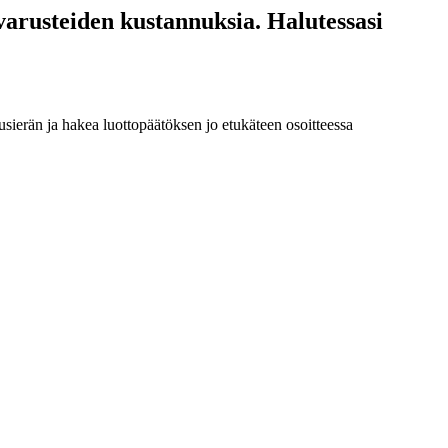
ävarusteiden kustannuksia. Halutessasi
usierän ja hakea luottopäätöksen jo etukäteen osoitteessa