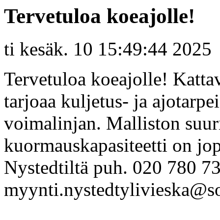
Tervetuloa koeajolle!
ti kesäk. 10 15:49:44 2025
Tervetuloa koeajolle! Katta
tarjoaa kuljetus- ja ajotarpe
voimalinjan. Malliston suu
kuormauskapasiteetti on jo
Nystedtiltä puh. 020 780 73
myynti.nystedtylivieska@so