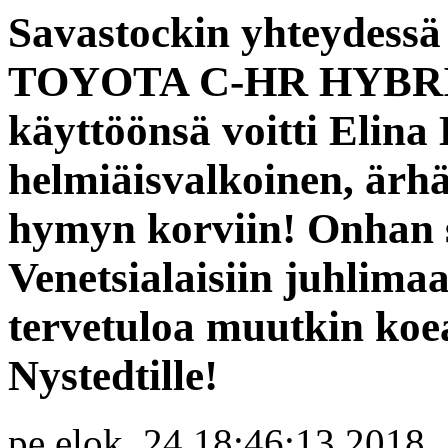
Savastockin yhteydessä 
TOYOTA C-HR HYBRID:
käyttöönsä voitti Elina
helmiäisvalkoinen, ärh
hymyn korviin! Onhan si
Venetsialaisiin juhlimaa
tervetuloa muutkin koe
Nystedtille!
pe elok. 24 18:46:13 2018