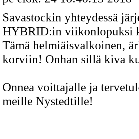
Savastockin yhteydessä jä
HYBRID:in viikonlopuksi kä
Tämä helmiäisvalkoinen, ä
korviin! Onhan sillä kiva ku
Onnea voittajalle ja tervet
meille Nystedtille!