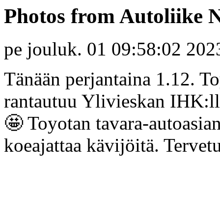
Photos from Autoliike N
pe jouluk. 01 09:58:02 202
Tänään perjantaina 1.12. T
rantautuu Ylivieskan IHK:lle
🤩 Toyotan tavara-autoasian
koeajattaa kävijöitä. Tervet