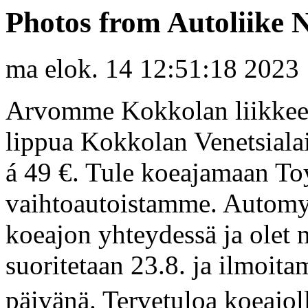
Photos from Autoliike N
ma elok. 14 12:51:18 2023
Arvomme Kokkolan liikkee
lippua Kokkolan Venetsialai
á 49 €. Tule koeajamaan Toyo
vaihtoautoistamme. Automyy
koeajon yhteydessä ja olet
suoritetaan 23.8. ja ilmoita
päivänä. Tervetuloa koeajol