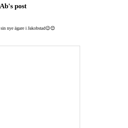
Ab's post
 sin nye ägare i Jakobstad😉😊