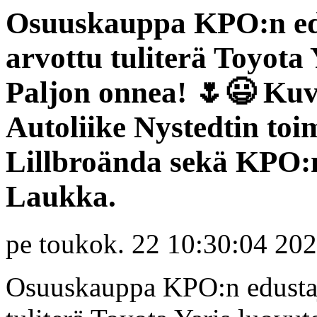
Osuuskauppa KPO:n edu
arvottu tuliterä Toyota Y
Paljon onnea! 🌷😃 Kuv
Autoliike Nystedtin toi
Lillbroända sekä KPO:n
Laukka.
pe toukok. 22 10:30:04 20
Osuuskauppa KPO:n edustaji