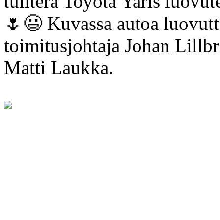
tuliterä Toyota Yaris luovute
🌷😃 Kuvassa autoa luovutt
toimitusjohtaja Johan Lillb
Matti Laukka.