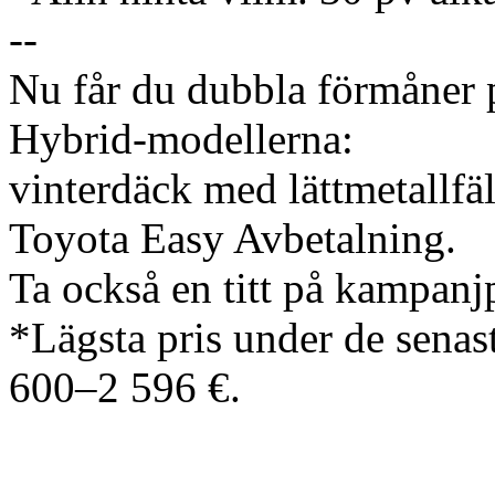
--
Nu får du dubbla förmåner 
Hybrid‑modellerna:
vinterdäck med lättmetallfä
Toyota Easy Avbetalning.
Ta också en titt på kampanj
*Lägsta pris under de senas
600–2 596 €.