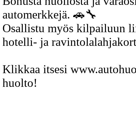
Bonusta huollosta ja varaos
automerkkejä. 🚗🔧
Osallistu myös kilpailuun li
hotelli- ja ravintolalahjakor
Klikkaa itsesi www.autohuoll
huolto!