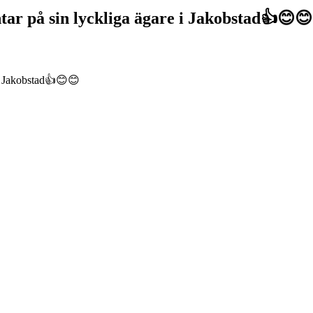
ar på sin lyckliga ägare i Jakobstad👍😊😊
 i Jakobstad👍😊😊