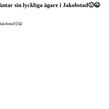
äntar sin lyckliga ägare i Jakobstad🙂😉
 Jakobstad🙂😉