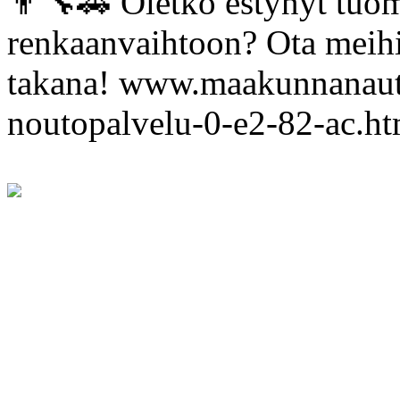
👨‍🔧🚗 Oletko estynyt tuom
renkaanvaihtoon? Ota meihin
takana! www.maakunnanauto.
noutopalvelu-0-e2-82-ac.ht