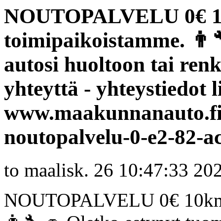
NOUTOPALVELU 0€ 10
toimipaikoistamme. 👨
autosi huoltoon tai re
yhteyttä - yhteystiedot 
www.maakunnanauto.fi/y
noutopalvelu-0-e2-82-a
to maalisk. 26 10:47:33 20
NOUTOPALVELU 0€ 10km sä