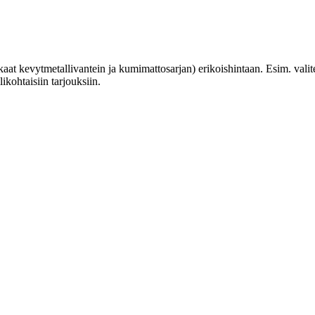
aat kevytmetallivantein ja kumimattosarjan) erikoishintaan. Esim. vali
ikohtaisiin tarjouksiin.