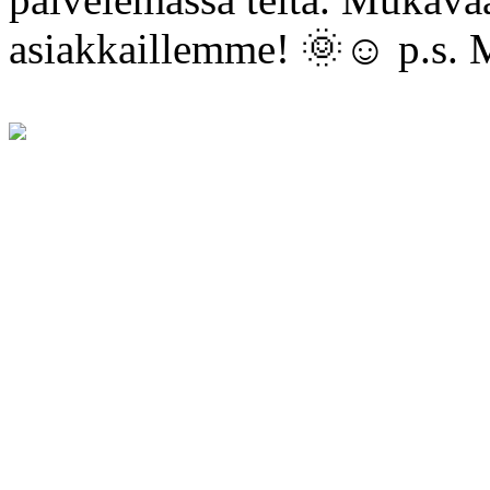
asiakkaillemme! 🌞☺️ p.s. 