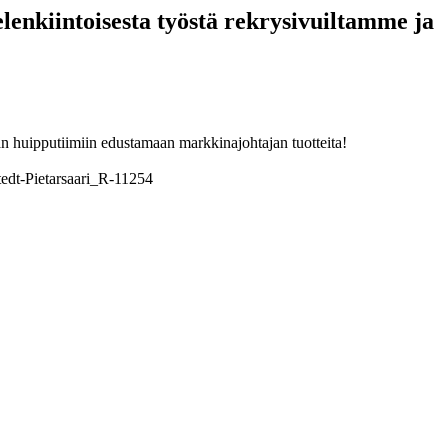
lenkiintoisesta työstä rekrysivuiltamme ja
an huipputiimiin edustamaan markkinajohtajan tuotteita!
dt-Pietarsaari_R-11254