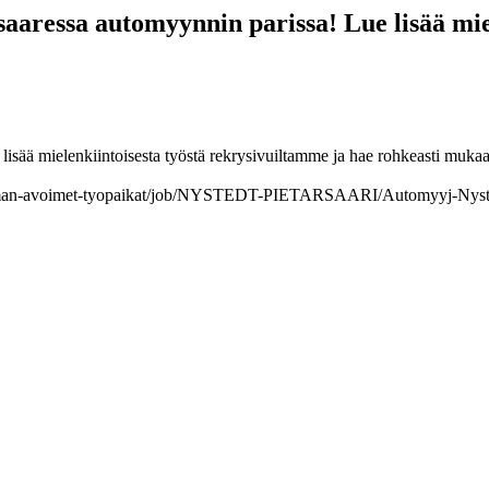
saaressa automyynnin parissa! Lue lisää mie
lisää mielenkiintoisesta työstä rekrysivuiltamme ja hae rohkeasti muka
ryhman-avoimet-tyopaikat/job/NYSTEDT-PIETARSAARI/Automyyj-Nyste